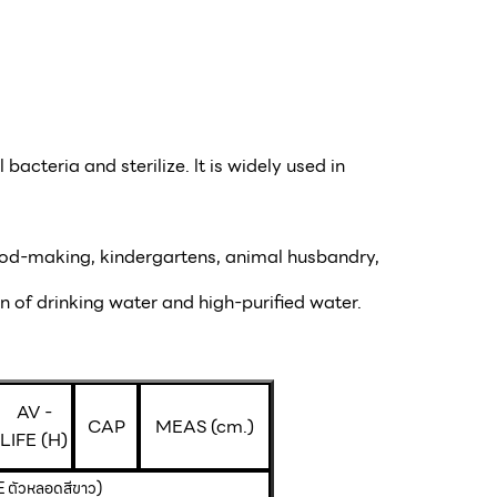
bacteria and sterilize. lt is widely used in
 food-making, kindergartens, animal husbandry,
n of drinking water and high-purified water.
AV -
CAP
MEAS (cm.)
LIFE (H)
ัวหลอดสีขาว)