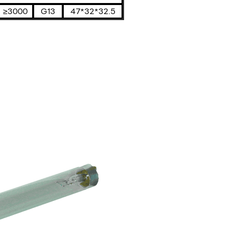
≥3000
G13
47*32*32.5