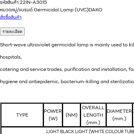
รหัสสินค้า:
22IN-A3015
หมวดหมู่/แบรนด์:
Germicidal Lamp (UVC)
DAKO
สั่งซื้อสินค้า
รายละเอียด
Short-wave ultraviolet germicidal lamp is mainly used to kill 
hospitals,
catering and service trades, purification and installation,
hygiene and antiepidemic, bacterium-killing and sterilizatio
OVERALL
POWER
DIAMETER
TYPE
(NM)
LENGTH
(W)
(mm.)
(mm.)
LIGHT BLACK LIGHT (WHITE COLOUR TUBE ต