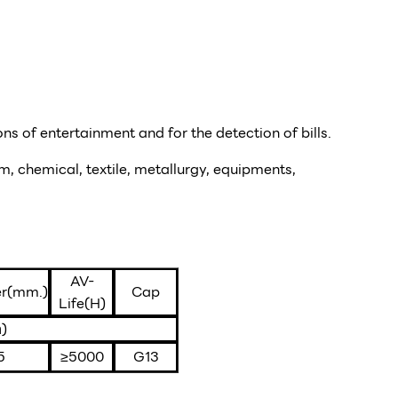
ns of entertainment and for the detection of bills.
m, chemical, textile, metallurgy, equipments,
AV-
r(mm.)
Cap
Life(H)
ำ)
5
≥5000
G13