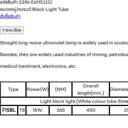
รหัสสินค้า:
22IN-E6115JJJJ
หมวดหมู่/แบรนด์:
Black Light Tube
สั่งซื้อสินค้า
รายละเอียด
Straight long-wave ultraviolet lamp is widely used in iocatio
Besides, they are widely used industries of mining, petroleu
medical treatment, electronics, etc.
Overall
Type
Power(W)
(NM)
Diamete
length(mm.)
Light black light (White colour tube ตัวห
F15BL
T8
15W.
365
450
2