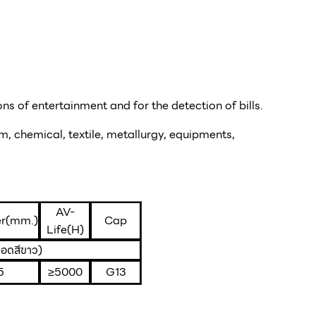
ns of entertainment and for the detection of bills.
m, chemical, textile, metallurgy, equipments,
AV-
r(mm.)
Cap
Life(H)
ลอดสีขาว)
5
≥5000
G13