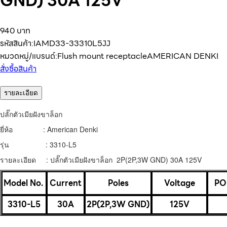
GND) 30A 125V
940 บาท
รหัสสินค้า:
IAMD33-33310L5JJ
หมวดหมู่/แบรนด์:
Flush mount receptacle
AMERICAN DENKI
สั่งซื้อสินค้า
รายละเอียด
ปลั๊กตัวเมียฝังขาล็อก
ยี่ห้อ : American Denki
รุ่น : 3310-L5
รายละเอียด : ปลั๊กตัวเมียฝังขาล็อก 2P(2P,3W GND) 30A 125V
Model No.
Current
Poles
Voltage
PO
3310-L5
30A
2P(2P,3W GND)
125V