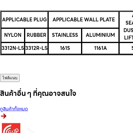
APPLICABLE PLUG
APPLICABLE WALL PLATE
SE
DUS
NYLON
RUBBER
STAINLESS
ALUMINIUM
LIF
3312N-L5
3312R-L5
161S
1161A
ไฟล์แนบ
สินค้าอื่น ๆ ที่คุณอาจสนใจ
ดูสินค้าทั้งหมด