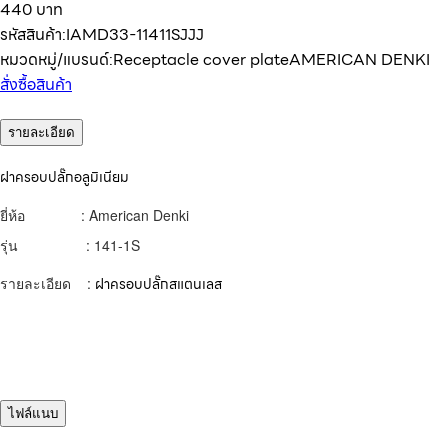
440 บาท
รหัสสินค้า:
IAMD33-11411SJJJ
หมวดหมู่/แบรนด์:
Receptacle cover plate
AMERICAN DENKI
สั่งซื้อสินค้า
รายละเอียด
ฝาครอบปลั๊กอลูมิเนียม
ยี่ห้อ : American Denki
รุ่น : 141-1S
รายละเอียด :
ฝาครอบปลั๊กสแตนเลส
ไฟล์แนบ