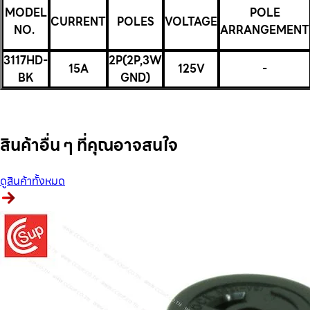
MODEL
POLE
CURRENT
POLES
VOLTAGE
NO.
ARRANGEMENT
3117HD-
2P(2P,3W
15A
125V
-
BK
GND)
สินค้าอื่น ๆ ที่คุณอาจสนใจ
ดูสินค้าทั้งหมด