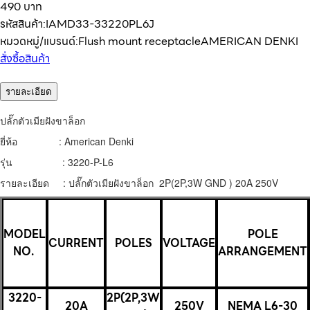
490 บาท
รหัสสินค้า:
IAMD33-33220PL6J
หมวดหมู่/แบรนด์:
Flush mount receptacle
AMERICAN DENKI
สั่งซื้อสินค้า
รายละเอียด
ปลั๊กตัวเมียฝังขาล็อก
ยี่ห้อ : American Denki
รุ่น : 3220-P-L6
รายละเอียด : ปลั๊กตัวเมียฝังขาล็อก 2P(2P,3W GND ) 20A 250V
MODEL
POLE
CURRENT
POLES
VOLTAGE
NO.
ARRANGEMENT
3220-
2P(2P,3W
20A
250V
NEMA L6-30