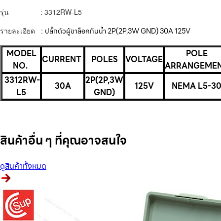
รุ่น : 3312RW-L5
รายละเอียด :
ปลั๊กตัวผู้ขาล็อคกันน้ำ
2
P(2P,3W GND) 30A 125V
MODEL
POLE
CURRENT
POLES
VOLTAGE
NO.
ARRANGEME
3312RW-
2P(2P,3W
30A
125V
NEMA L5-3
L5
GND)
สินค้าอื่น ๆ ที่คุณอาจสนใจ
ดูสินค้าทั้งหมด