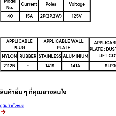
Model
Current
Poles
Voltage
No.
40
15A
2P(2P,2W)
125V
APPLICABLE
APPLICABLE WALL
APPLICAB
PLUG
PLATE
PLATE : DUS
LIFT CO
NYLON
RUBBER
STAINLESS
ALUMINIUM
2112N
-
141S
141A
SLP3
สินค้าอื่น ๆ ที่คุณอาจสนใจ
ดูสินค้าทั้งหมด