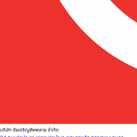
บริษัท ชัยเจริญซัพพลาย จำกัด