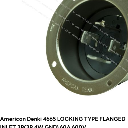
American Denki 4665 LOCKING TYPE FLANGED
INLET 3P(3P,4W GND) 60A 600V