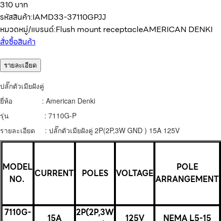
310 บาท
รหัสสินค้า:
IAMD33-37110GPJJ
หมวดหมู่/แบรนด์:
Flush mount receptacle
AMERICAN DENKI
สั่งซื้อสินค้า
รายละเอียด
ปลั๊กตัวเมียฝังคู่
ยี่ห้อ : American Denki
รุ่น : 7110G-P
รายละเอียด : ปลั๊กตัวเมียฝังคู่ 2P(2P,3W GND ) 15A 125V
MODEL
POLE
CURRENT
POLES
VOLTAGE
NO.
ARRANGEMENT
7110G-
2P(2P,3W
15A
125V
NEMA L5-15