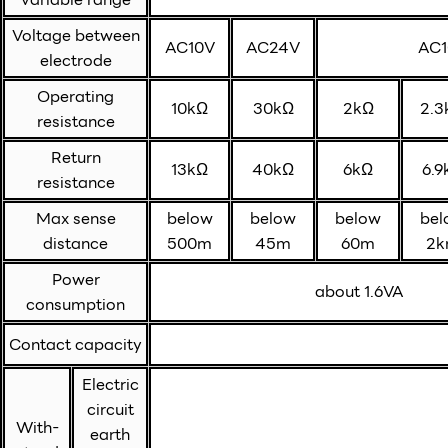
Voltage between
AC10V
AC24V
AC1
electrode
Operating
10kΩ
30kΩ
2kΩ
2.3
resistance
Return
13kΩ
40kΩ
6kΩ
6.9
resistance
Max sense
below
below
below
bel
distance
500m
45m
60m
2
Power
about 1.6VA
consumption
Contact capacity
Electric
circuit
With-
earth