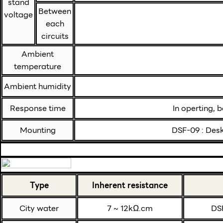
stand
Between
voltage
each
circuits
Ambient
temperature
Ambient humidity
Response time
In operting, 
Mounting
DSF-09 : Des
Type
Inherent resistance
City water
7 ~ 12kΩ.cm
DS