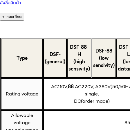
สั่งซื้อสินค้า
รายละเอียด
DSF-88-
DSF-
DSF-88
DSF-
H
L
Type
(low
(general)
(high
(lo
sensivity)
sensivity)
dista
AC110V,
88
AC220V, A380V(50/60Hz
Rating voltage
single,
DC(order made)
Allowable
voltage
85
variable range