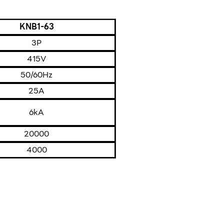
KNB1-63
3P
415V
50/60Hz
25A
6kA
20000
4000