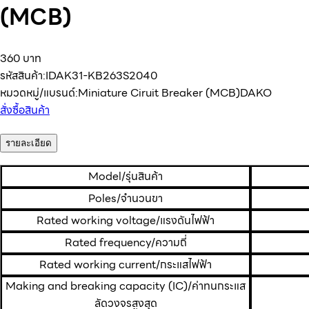
(MCB)
360 บาท
รหัสสินค้า:
IDAK31-KB263S2040
หมวดหมู่/แบรนด์:
Miniature Ciruit Breaker (MCB)
DAKO
สั่งซื้อสินค้า
รายละเอียด
Model/รุ่นสินค้า
Poles/จำนวนขา
Rated working voltage/แรงดันไฟฟ้า
Rated frequency/ความถี่
Rated working current/กระแสไฟฟ้า
Making and breaking capacity (IC)/ค่าทนกระแส
ลัดวงจรสูงสุด