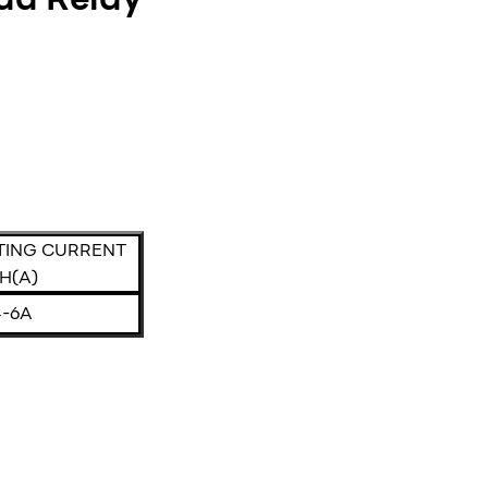
TING CURRENT
TH(A)
4-6A