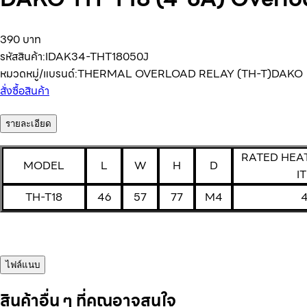
390 บาท
รหัสสินค้า:
IDAK34-THT18050J
หมวดหมู่/แบรนด์:
THERMAL OVERLOAD RELAY (TH-T)
DAKO
สั่งซื้อสินค้า
รายละเอียด
RATED HEA
MODEL
L
W
H
D
I
TH-T18
46
57
77
M4
ไฟล์แนบ
สินค้าอื่น ๆ ที่คุณอาจสนใจ