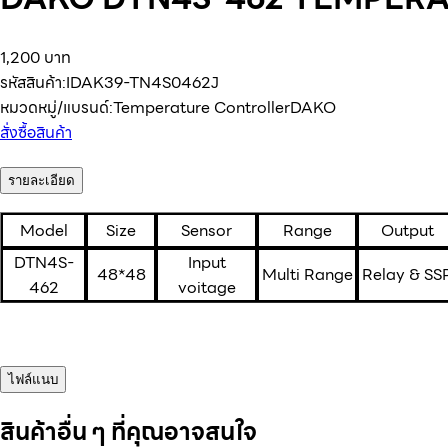
1,200 บาท
รหัสสินค้า:
IDAK39-TN4S0462J
หมวดหมู่/แบรนด์:
Temperature Controller
DAKO
สั่งซื้อสินค้า
รายละเอียด
Model
Size
Sensor
Range
Output
DTN4S-
Input
48*48
Multi Range
Relay & SS
462
voitage
ไฟล์แนบ
สินค้าอื่น ๆ ที่คุณอาจสนใจ