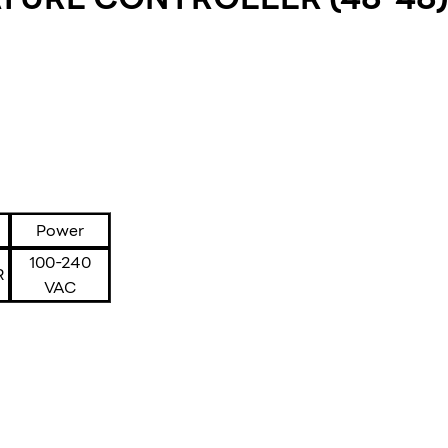
Power
100-240
R
VAC