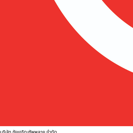
บริษัท ชัยเจริญซัพพลาย จำกัด