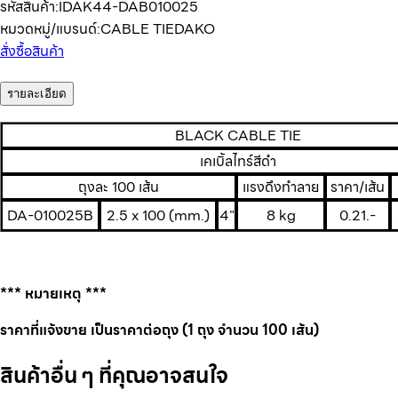
รหัสสินค้า:
IDAK44-DAB010025
หมวดหมู่/แบรนด์:
CABLE TIE
DAKO
สั่งซื้อสินค้า
รายละเอียด
BLACK CABLE TIE
เคเบิ้ลไทร์สีดำ
ถุงละ 100 เส้น
แรงดึงทำลาย
ราคา/เส้น
DA-010025B
2.5 x 100 (mm.)
4"
8 kg
0.21.-
*** หมายเหตุ ***
ราคาที่แจ้งขาย เป็นราคาต่อถุง (1 ถุง จำนวน 100 เส้น)
สินค้าอื่น ๆ ที่คุณอาจสนใจ