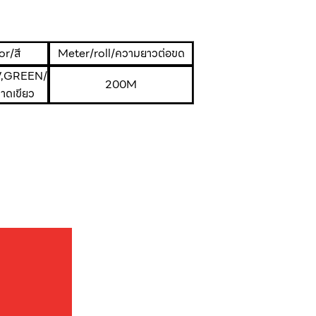
r/สี
Meter/roll/ความยาวต่อขด
,GREEN/
200M
าดเขียว