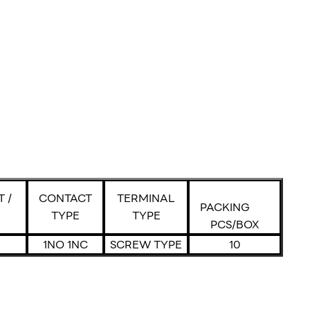
 /
CONTACT
TERMINAL
PACKING
TYPE
TYPE
PCS/BOX
1NO 1NC
SCREW TYPE
10