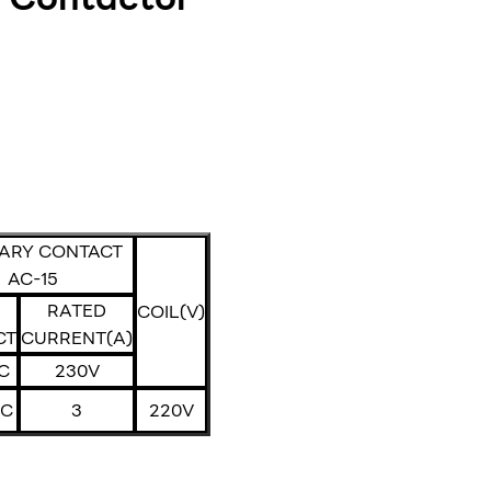
IARY CONTACT
AC-15
RATED
COIL(V)
CT
CURRENT(A)
C
230V
NC
3
220V