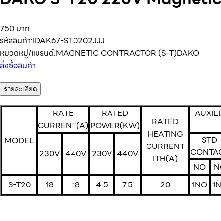
750 บาท
รหัสสินค้า:
IDAK67-ST0202JJJ
หมวดหมู่/แบรนด์:
MAGNETIC CONTRACTOR (S-T)
DAKO
สั่งซื้อสินค้า
รายละเอียด
RATE
RATED
AUXIL
RATED
CURRENT(A)
POWER(KW)
HEATING
STD
MODEL
CURRENT
CONTA
230V
440V
230V
440V
ITH(A)
NO
N
S-T20
18
18
4.5
7.5
20
1NO
1