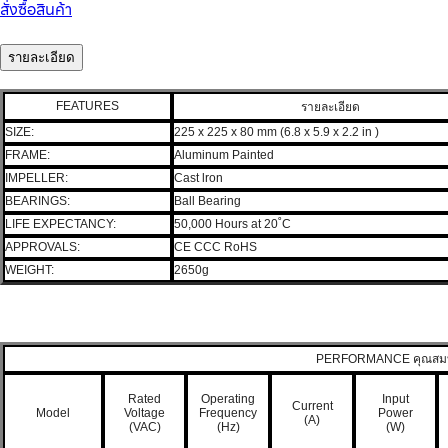
สั่งซื้อสินค้า
รายละเอียด
FEATURES
รายละเอียด
SIZE:
225 x 225 x 80 mm (6.8 x 5.9 x 2.2 in )
FRAME:
Aluminum Painted
IMPELLER:
Cast lron
BEARINGS:
Ball Bearing
LIFE EXPECTANCY:
50,000 Hours at 20˚C
APPROVALS:
CE CCC RoHS
WEIGHT:
2650g
PERFORMANCE คุณสมบ
Rated
Operating
Input
Current
Model
Voltage
Frequency
Power
(A)
(VAC)
(Hz)
(W)