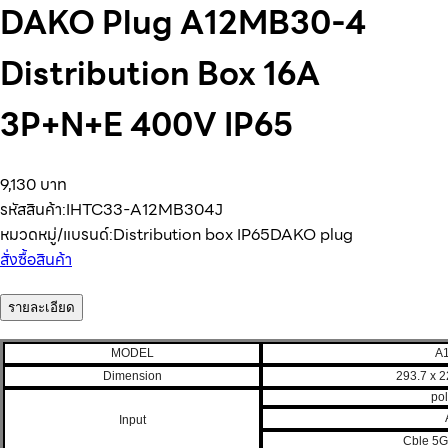
DAKO Plug A12MB30-4
Distribution Box 16A
3P+N+E 400V IP65
9,130 บาท
รหัสสินค้า:
IHTC33-A12MB304J
หมวดหมู่/แบรนด์:
Distribution box IP65
DAKO plug
สั่งซื้อสินค้า
รายละเอียด
MODEL
A
Dimension
293.7 x 2
po
Input
Cble 5G