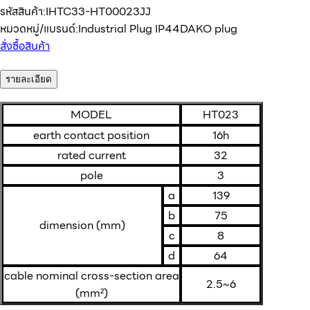
รหัสสินค้า:
IHTC33-HT00023JJ
หมวดหมู่/แบรนด์:
Industrial Plug IP44
DAKO plug
สั่งซื้อสินค้า
รายละเอียด
MODEL
HT023
earth contact position
16h
rated current
32
pole
3
a
139
b
75
dimension (mm)
c
8
d
64
cable nominal cross-section area
2.5~6
(mm²)