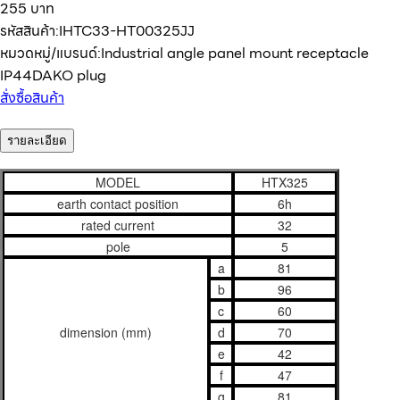
255 บาท
รหัสสินค้า:
IHTC33-HT00325JJ
หมวดหมู่/แบรนด์:
Industrial angle panel mount receptacle
IP44
DAKO plug
สั่งซื้อสินค้า
รายละเอียด
MODEL
HTX325
earth contact position
6h
rated current
32
pole
5
a
81
b
96
c
60
dimension (mm)
d
70
e
42
f
47
g
81