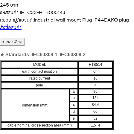
245 บาท
รหัสสินค้า:
IHTC33-HTB00514J
หมวดหมู่/แบรนด์:
Industrial wall mount Plug IP44
DAKO plug
สั่งซื้อสินค้า
รายละเอียด
★ Standards: IEC60309-1, IEC60309-2
MODEL
HTB514
earth contact position
6h
rated current
16
pole
4
a
96
b
134
c
84.4
dimension (mm)
d
60
e
52
cable nominal cross-section area (mm²)
1.5~4