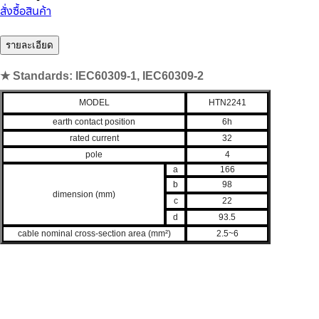
สั่งซื้อสินค้า
รายละเอียด
★ Standards: IEC60309-1, IEC60309-2
MODEL
HTN2241
earth contact position
6h
rated current
32
pole
4
a
166
b
98
dimension (mm)
c
22
d
93.5
cable nominal cross-section area (mm²)
2.5~6